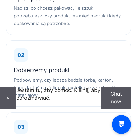
Napisz, co chcesz pakować, ile sztuk
potrzebujesz, czy produkt ma mieć nadruk i kiedy
opakowania są potrzebne.
Dobierzemy produkt
Podpowiemy, czy lepsza będzie torba, karton,
koperta, taśma, foliopak, pudełko czy zestaw kilku
Jestem tu, aby pomóc. Kliknij, aby
Chat
materiałów.
porozmawiać.
×
now