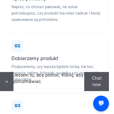
Napisz, co chcesz pakować, ile sztuk
potrzebujesz, czy produkt ma mieć nadruk i kiedy
opakowania są potrzebne.
Dobierzemy produkt
Podpowiemy, czy lepsza będzie torba, karton,
koperta, taśma, foliopak, pudełko czy zestaw kilku
Jestem tu, aby pomóc. Kliknij, aby
Chat
materiałów.
porozmawiać.
×
now