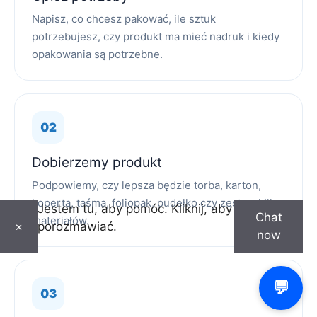
Napisz, co chcesz pakować, ile sztuk
potrzebujesz, czy produkt ma mieć nadruk i kiedy
opakowania są potrzebne.
Dobierzemy produkt
Podpowiemy, czy lepsza będzie torba, karton,
koperta, taśma, foliopak, pudełko czy zestaw kilku
Jestem tu, aby pomóc. Kliknij, aby
Chat
materiałów.
porozmawiać.
×
now