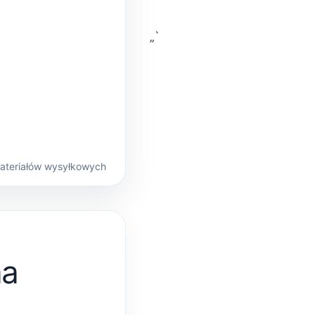
„`
materiałów wysyłkowych
na