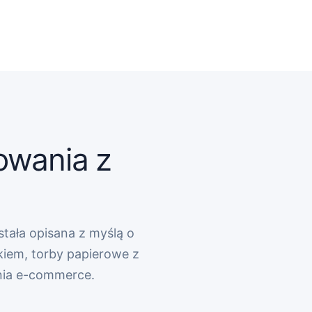
owania z
stała opisana z myślą o
kiem, torby papierowe z
nia e-commerce.