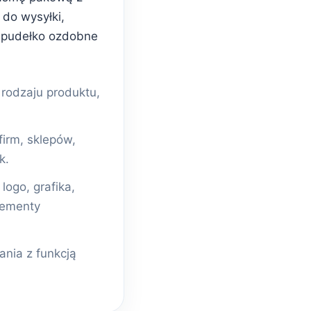
do wysyłki,
 pudełko ozdobne
odzaju produktu,
firm, sklepów,
k.
ogo, grafika,
lementy
nia z funkcją