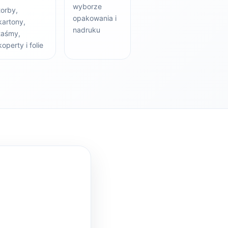
wyborze
torby,
opakowania i
kartony,
nadruku
taśmy,
koperty i folie