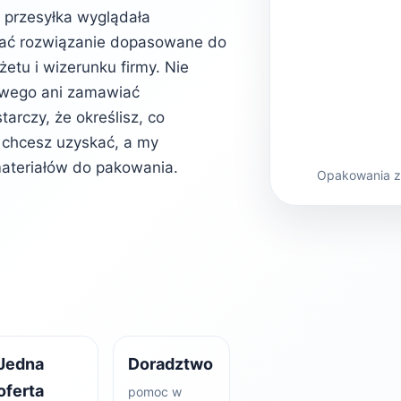
b przesyłka wyglądała
rać rozwiązanie dopasowane do
etu i wizerunku firmy. Nie
owego ani zamawiać
rczy, że określisz, co
kt chcesz uzyskać, a my
ateriałów do pakowania.
Opakowania z 
Jedna
Doradztwo
oferta
pomoc w