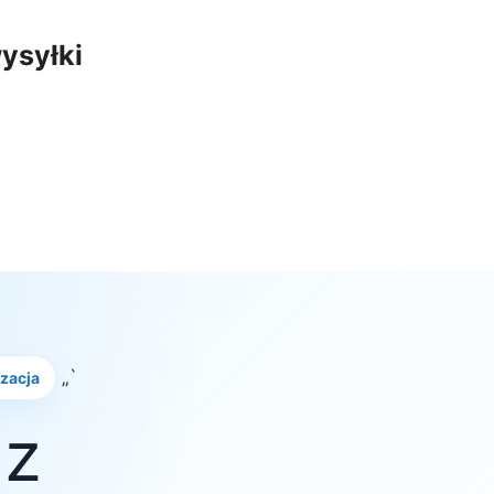
ysyłki
„`
izacja
 z