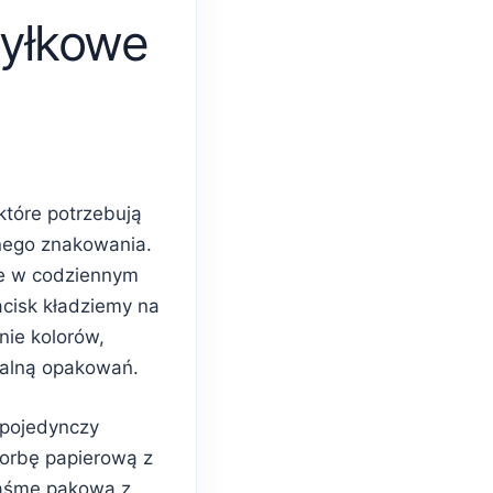
yłkowe
które potrzebują
nego znakowania.
e w codziennym
acisk kładziemy na
nie kolorów,
ualną opakowań.
 pojedynczy
torbę papierową z
taśmę pakową z