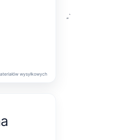
„`
materiałów wysyłkowych
na