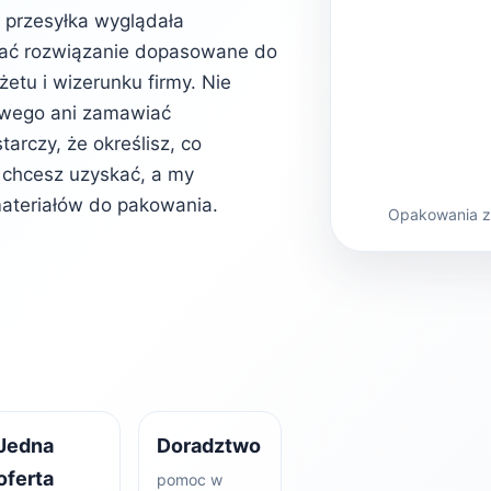
b przesyłka wyglądała
rać rozwiązanie dopasowane do
etu i wizerunku firmy. Nie
owego ani zamawiać
rczy, że określisz, co
kt chcesz uzyskać, a my
ateriałów do pakowania.
Opakowania z 
Jedna
Doradztwo
oferta
pomoc w