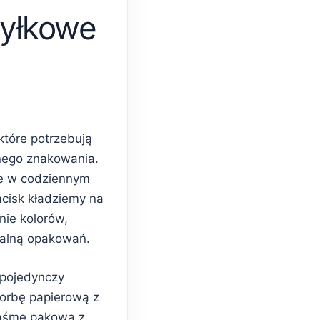
yłkowe
które potrzebują
nego znakowania.
e w codziennym
acisk kładziemy na
nie kolorów,
ualną opakowań.
 pojedynczy
torbę papierową z
taśmę pakową z