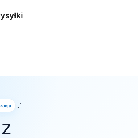
ysyłki
„`
izacja
 z