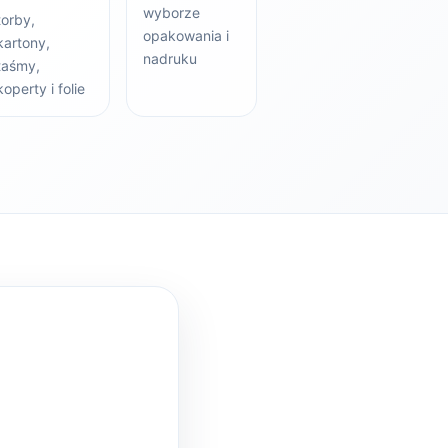
wyborze
torby,
opakowania i
kartony,
nadruku
taśmy,
koperty i folie