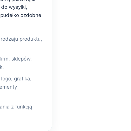
do wysyłki,
 pudełko ozdobne
odzaju produktu,
firm, sklepów,
k.
ogo, grafika,
lementy
nia z funkcją