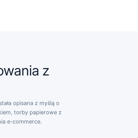
owania z
stała opisana z myślą o
kiem, torby papierowe z
nia e-commerce.