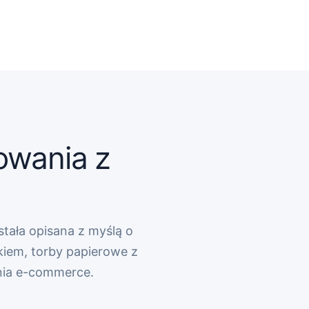
owania z
stała opisana z myślą o
kiem, torby papierowe z
nia e-commerce.