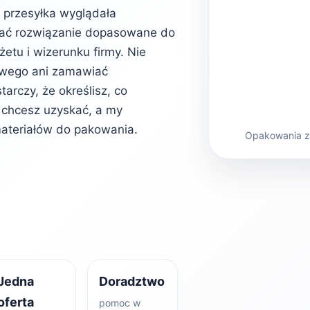
b przesyłka wyglądała
rać rozwiązanie dopasowane do
etu i wizerunku firmy. Nie
owego ani zamawiać
rczy, że określisz, co
kt chcesz uzyskać, a my
ateriałów do pakowania.
Opakowania z 
Jedna
Doradztwo
oferta
pomoc w