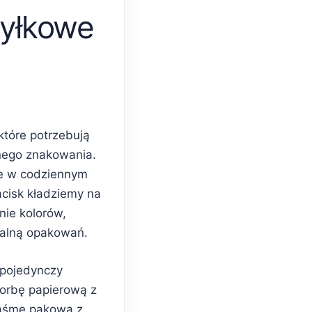
yłkowe
które potrzebują
nego znakowania.
e w codziennym
acisk kładziemy na
nie kolorów,
ualną opakowań.
 pojedynczy
torbę papierową z
taśmę pakową z