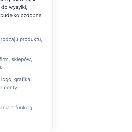
do wysyłki,
 pudełko ozdobne
odzaju produktu,
firm, sklepów,
k.
ogo, grafika,
lementy
nia z funkcją