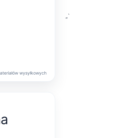
„`
materiałów wysyłkowych
na