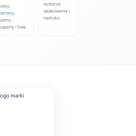
wyborze
torby,
opakowania i
kartony,
nadruku
taśmy,
koperty i folie