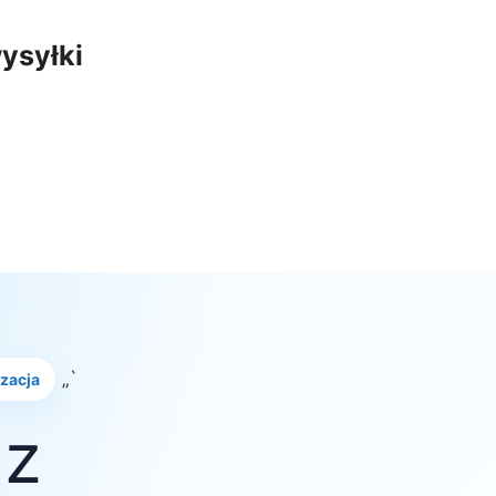
ysyłki
„`
izacja
 z