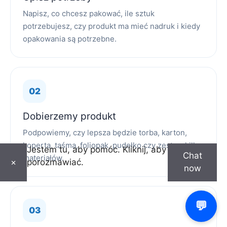
Napisz, co chcesz pakować, ile sztuk
potrzebujesz, czy produkt ma mieć nadruk i kiedy
opakowania są potrzebne.
Dobierzemy produkt
Podpowiemy, czy lepsza będzie torba, karton,
koperta, taśma, foliopak, pudełko czy zestaw kilku
Jestem tu, aby pomóc. Kliknij, aby
Chat
materiałów.
porozmawiać.
×
now