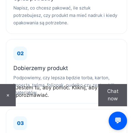
Napisz, co chcesz pakować, ile sztuk
potrzebujesz, czy produkt ma mieć nadruk i kiedy
opakowania są potrzebne.
Dobierzemy produkt
Podpowiemy, czy lepsza będzie torba, karton,
koperta, taśma, foliopak, pudełko czy zestaw kilku
Jestem tu, aby pomóc. Kliknij, aby
Chat
materiałów.
porozmawiać.
×
now