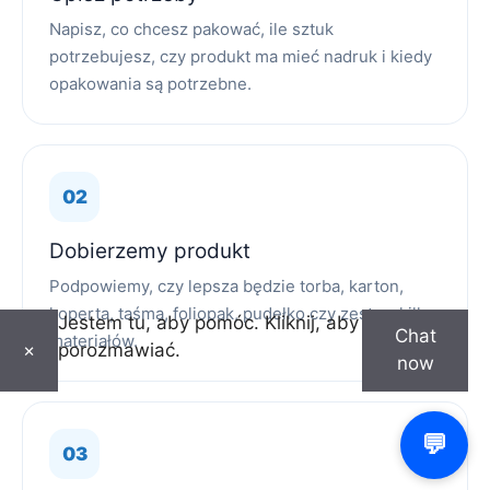
Napisz, co chcesz pakować, ile sztuk
potrzebujesz, czy produkt ma mieć nadruk i kiedy
opakowania są potrzebne.
Dobierzemy produkt
Podpowiemy, czy lepsza będzie torba, karton,
koperta, taśma, foliopak, pudełko czy zestaw kilku
Jestem tu, aby pomóc. Kliknij, aby
Chat
materiałów.
porozmawiać.
×
now