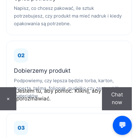
Napisz, co chcesz pakować, ile sztuk
potrzebujesz, czy produkt ma mieć nadruk i kiedy
opakowania są potrzebne.
Dobierzemy produkt
Podpowiemy, czy lepsza będzie torba, karton,
koperta, taśma, foliopak, pudełko czy zestaw kilku
Jestem tu, aby pomóc. Kliknij, aby
Chat
materiałów.
porozmawiać.
×
now