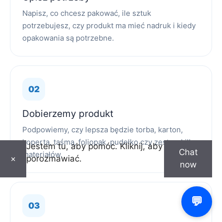
Napisz, co chcesz pakować, ile sztuk
potrzebujesz, czy produkt ma mieć nadruk i kiedy
opakowania są potrzebne.
Dobierzemy produkt
Podpowiemy, czy lepsza będzie torba, karton,
koperta, taśma, foliopak, pudełko czy zestaw kilku
Jestem tu, aby pomóc. Kliknij, aby
Chat
materiałów.
porozmawiać.
×
now