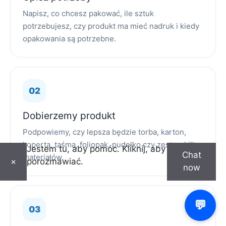
Napisz, co chcesz pakować, ile sztuk
potrzebujesz, czy produkt ma mieć nadruk i kiedy
opakowania są potrzebne.
Dobierzemy produkt
Podpowiemy, czy lepsza będzie torba, karton,
koperta, taśma, foliopak, pudełko czy zestaw kilku
Jestem tu, aby pomóc. Kliknij, aby
Chat
materiałów.
porozmawiać.
×
now