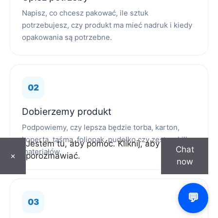
Napisz, co chcesz pakować, ile sztuk
potrzebujesz, czy produkt ma mieć nadruk i kiedy
opakowania są potrzebne.
Dobierzemy produkt
Podpowiemy, czy lepsza będzie torba, karton,
koperta, taśma, foliopak, pudełko czy zestaw kilku
Jestem tu, aby pomóc. Kliknij, aby
Chat
materiałów.
porozmawiać.
×
now