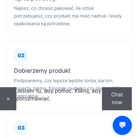
Napisz, co chcesz pakować, ile sztuk
potrzebujesz, czy produkt ma mieć nadruk i kiedy
opakowania są potrzebne.
Dobierzemy produkt
Podpowiemy, czy lepsza będzie torba, karton,
koperta, taśma, foliopak, pudełko czy zestaw kilku
Jestem tu, aby pomóc. Kliknij, aby
Chat
materiałów.
porozmawiać.
×
now