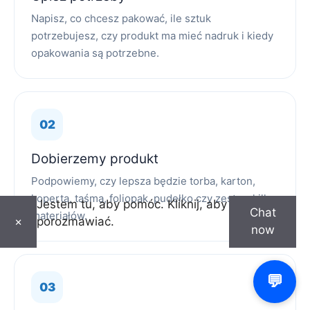
Napisz, co chcesz pakować, ile sztuk
potrzebujesz, czy produkt ma mieć nadruk i kiedy
opakowania są potrzebne.
Dobierzemy produkt
Podpowiemy, czy lepsza będzie torba, karton,
koperta, taśma, foliopak, pudełko czy zestaw kilku
Jestem tu, aby pomóc. Kliknij, aby
Chat
materiałów.
porozmawiać.
×
now