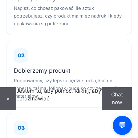
Napisz, co chcesz pakować, ile sztuk
potrzebujesz, czy produkt ma mieć nadruk i kiedy
opakowania są potrzebne.
Dobierzemy produkt
Podpowiemy, czy lepsza będzie torba, karton,
koperta, taśma, foliopak, pudełko czy zestaw kilku
Jestem tu, aby pomóc. Kliknij, aby
Chat
materiałów.
porozmawiać.
×
now