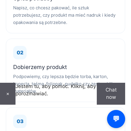
Napisz, co chcesz pakować, ile sztuk
potrzebujesz, czy produkt ma mieć nadruk i kiedy
opakowania są potrzebne.
Dobierzemy produkt
Podpowiemy, czy lepsza będzie torba, karton,
koperta, taśma, foliopak, pudełko czy zestaw kilku
Jestem tu, aby pomóc. Kliknij, aby
Chat
materiałów.
porozmawiać.
×
now