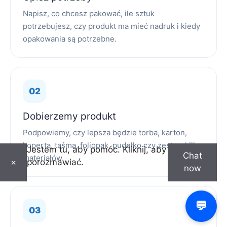
Napisz, co chcesz pakować, ile sztuk
potrzebujesz, czy produkt ma mieć nadruk i kiedy
opakowania są potrzebne.
Dobierzemy produkt
Podpowiemy, czy lepsza będzie torba, karton,
koperta, taśma, foliopak, pudełko czy zestaw kilku
Jestem tu, aby pomóc. Kliknij, aby
Chat
materiałów.
porozmawiać.
×
now