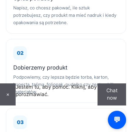
Napisz, co chcesz pakować, ile sztuk
potrzebujesz, czy produkt ma mieć nadruk i kiedy
opakowania są potrzebne.
Dobierzemy produkt
Podpowiemy, czy lepsza będzie torba, karton,
koperta, taśma, foliopak, pudełko czy zestaw kilku
Jestem tu, aby pomóc. Kliknij, aby
Chat
materiałów.
porozmawiać.
×
now