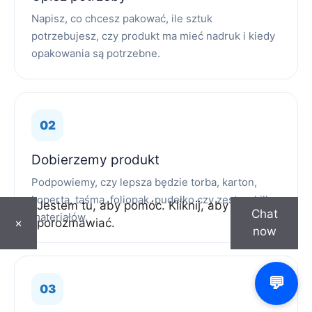
Napisz, co chcesz pakować, ile sztuk
potrzebujesz, czy produkt ma mieć nadruk i kiedy
opakowania są potrzebne.
Dobierzemy produkt
Podpowiemy, czy lepsza będzie torba, karton,
koperta, taśma, foliopak, pudełko czy zestaw kilku
Jestem tu, aby pomóc. Kliknij, aby
Chat
materiałów.
porozmawiać.
×
now