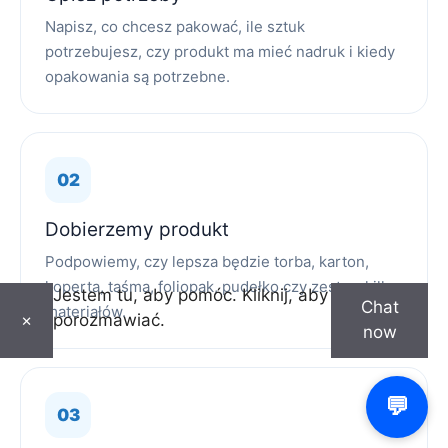
Napisz, co chcesz pakować, ile sztuk
potrzebujesz, czy produkt ma mieć nadruk i kiedy
opakowania są potrzebne.
Dobierzemy produkt
Podpowiemy, czy lepsza będzie torba, karton,
koperta, taśma, foliopak, pudełko czy zestaw kilku
Jestem tu, aby pomóc. Kliknij, aby
Chat
materiałów.
porozmawiać.
×
now