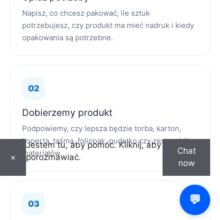
Napisz, co chcesz pakować, ile sztuk
potrzebujesz, czy produkt ma mieć nadruk i kiedy
opakowania są potrzebne.
Dobierzemy produkt
Podpowiemy, czy lepsza będzie torba, karton,
koperta, taśma, foliopak, pudełko czy zestaw kilku
Jestem tu, aby pomóc. Kliknij, aby
Chat
materiałów.
porozmawiać.
×
now