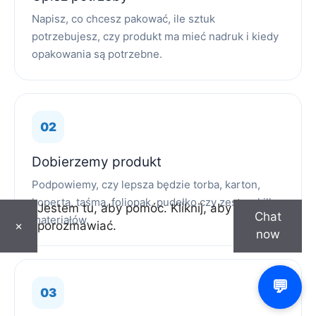
Napisz, co chcesz pakować, ile sztuk
potrzebujesz, czy produkt ma mieć nadruk i kiedy
opakowania są potrzebne.
Dobierzemy produkt
Podpowiemy, czy lepsza będzie torba, karton,
koperta, taśma, foliopak, pudełko czy zestaw kilku
Jestem tu, aby pomóc. Kliknij, aby
Chat
materiałów.
porozmawiać.
×
now