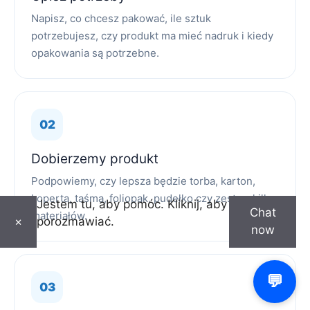
Napisz, co chcesz pakować, ile sztuk
potrzebujesz, czy produkt ma mieć nadruk i kiedy
opakowania są potrzebne.
Dobierzemy produkt
Podpowiemy, czy lepsza będzie torba, karton,
koperta, taśma, foliopak, pudełko czy zestaw kilku
Jestem tu, aby pomóc. Kliknij, aby
Chat
materiałów.
porozmawiać.
×
now