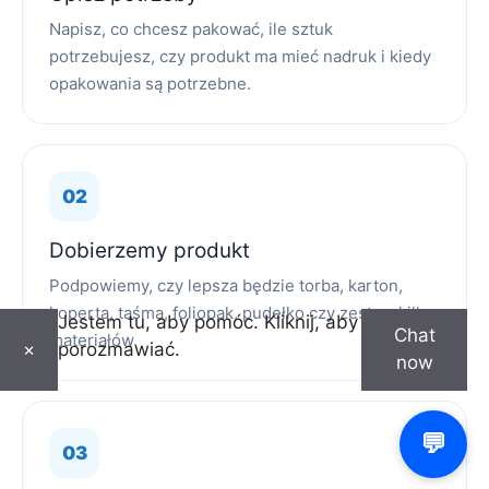
Napisz, co chcesz pakować, ile sztuk
potrzebujesz, czy produkt ma mieć nadruk i kiedy
opakowania są potrzebne.
Dobierzemy produkt
Podpowiemy, czy lepsza będzie torba, karton,
koperta, taśma, foliopak, pudełko czy zestaw kilku
Jestem tu, aby pomóc. Kliknij, aby
Chat
materiałów.
porozmawiać.
×
now