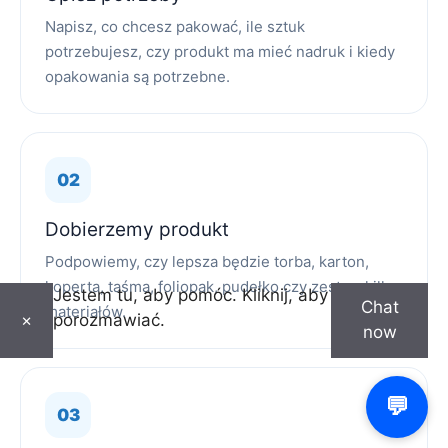
Napisz, co chcesz pakować, ile sztuk
potrzebujesz, czy produkt ma mieć nadruk i kiedy
opakowania są potrzebne.
Dobierzemy produkt
Podpowiemy, czy lepsza będzie torba, karton,
koperta, taśma, foliopak, pudełko czy zestaw kilku
Jestem tu, aby pomóc. Kliknij, aby
Chat
materiałów.
porozmawiać.
×
now