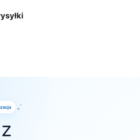
ysyłki
„`
izacja
 z