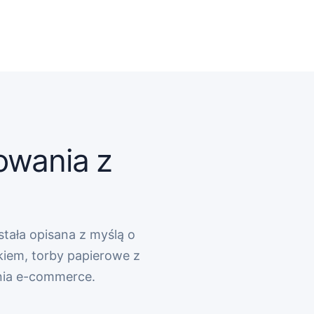
owania z
stała opisana z myślą o
kiem, torby papierowe z
nia e-commerce.