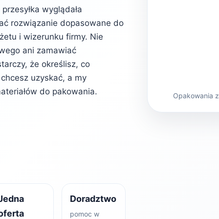
b przesyłka wyglądała
rać rozwiązanie dopasowane do
etu i wizerunku firmy. Nie
owego ani zamawiać
rczy, że określisz, co
kt chcesz uzyskać, a my
ateriałów do pakowania.
Opakowania z 
Jedna
Doradztwo
oferta
pomoc w