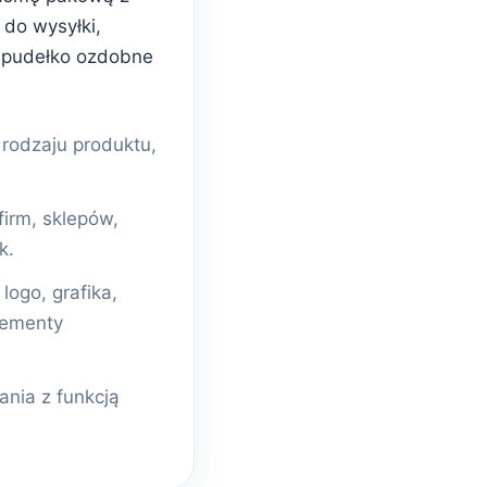
do wysyłki,
 pudełko ozdobne
odzaju produktu,
firm, sklepów,
k.
ogo, grafika,
lementy
nia z funkcją