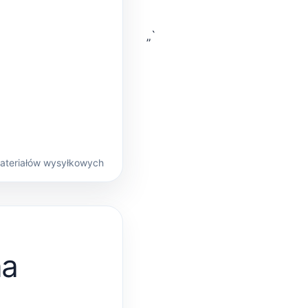
„`
materiałów wysyłkowych
na