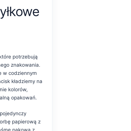
yłkowe
które potrzebują
nego znakowania.
e w codziennym
acisk kładziemy na
nie kolorów,
ualną opakowań.
 pojedynczy
torbę papierową z
taśmę pakową z