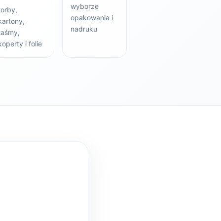
wyborze
torby,
opakowania i
kartony,
nadruku
taśmy,
koperty i folie