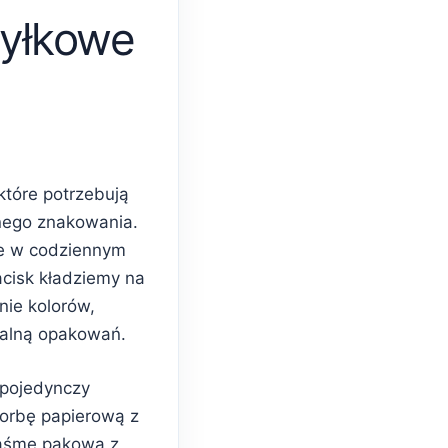
yłkowe
które potrzebują
nego znakowania.
e w codziennym
acisk kładziemy na
nie kolorów,
ualną opakowań.
 pojedynczy
torbę papierową z
taśmę pakową z