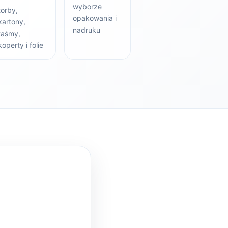
wyborze
torby,
opakowania i
kartony,
nadruku
taśmy,
koperty i folie