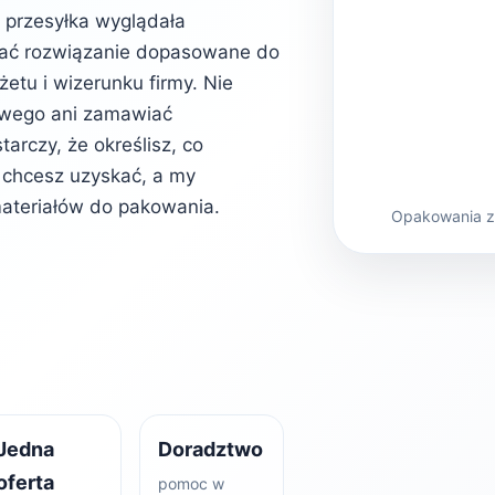
b przesyłka wyglądała
rać rozwiązanie dopasowane do
etu i wizerunku firmy. Nie
owego ani zamawiać
rczy, że określisz, co
kt chcesz uzyskać, a my
ateriałów do pakowania.
Opakowania z 
Jedna
Doradztwo
oferta
pomoc w