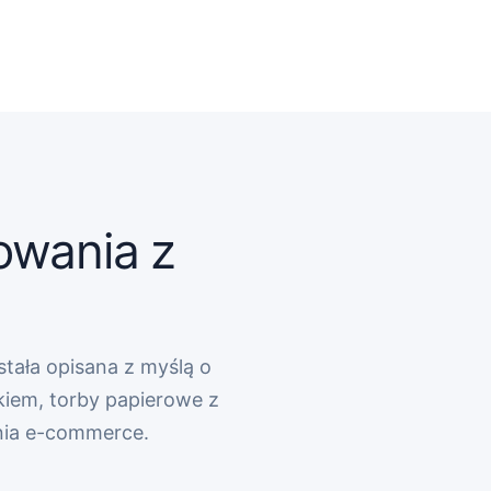
owania z
stała opisana z myślą o
kiem, torby papierowe z
nia e-commerce.