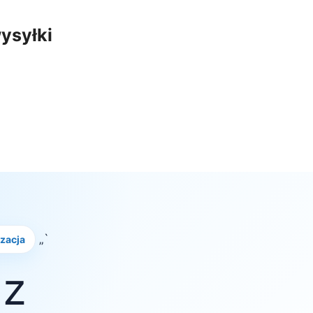
ysyłki
„`
izacja
 z