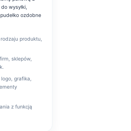
do wysyłki,
 pudełko ozdobne
odzaju produktu,
firm, sklepów,
k.
ogo, grafika,
lementy
nia z funkcją