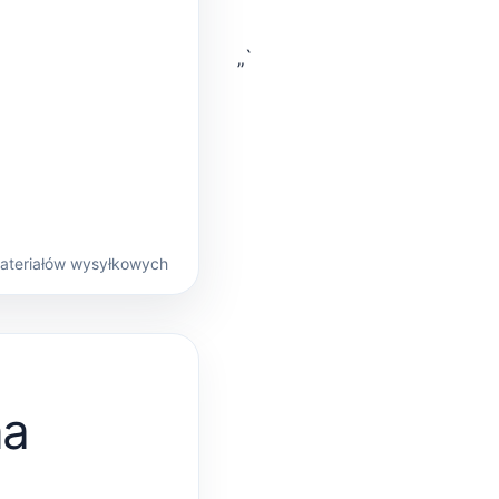
„`
materiałów wysyłkowych
na