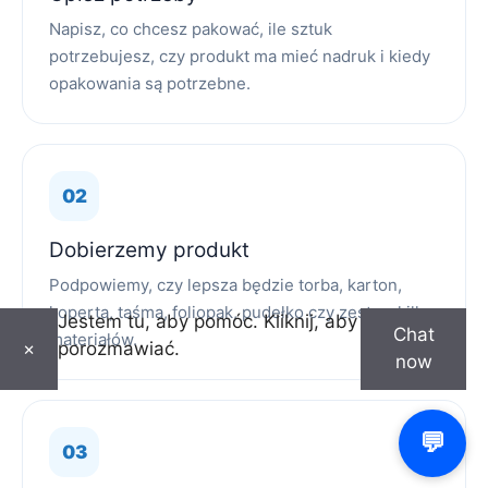
Napisz, co chcesz pakować, ile sztuk
potrzebujesz, czy produkt ma mieć nadruk i kiedy
opakowania są potrzebne.
Dobierzemy produkt
Podpowiemy, czy lepsza będzie torba, karton,
koperta, taśma, foliopak, pudełko czy zestaw kilku
Jestem tu, aby pomóc. Kliknij, aby
Chat
materiałów.
porozmawiać.
×
now