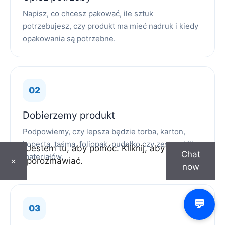
Napisz, co chcesz pakować, ile sztuk
potrzebujesz, czy produkt ma mieć nadruk i kiedy
opakowania są potrzebne.
Dobierzemy produkt
Podpowiemy, czy lepsza będzie torba, karton,
koperta, taśma, foliopak, pudełko czy zestaw kilku
Jestem tu, aby pomóc. Kliknij, aby
Chat
materiałów.
porozmawiać.
×
now