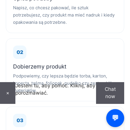
Napisz, co chcesz pakować, ile sztuk
potrzebujesz, czy produkt ma mieć nadruk i kiedy
opakowania są potrzebne.
Dobierzemy produkt
Podpowiemy, czy lepsza będzie torba, karton,
koperta, taśma, foliopak, pudełko czy zestaw kilku
Jestem tu, aby pomóc. Kliknij, aby
Chat
materiałów.
porozmawiać.
×
now