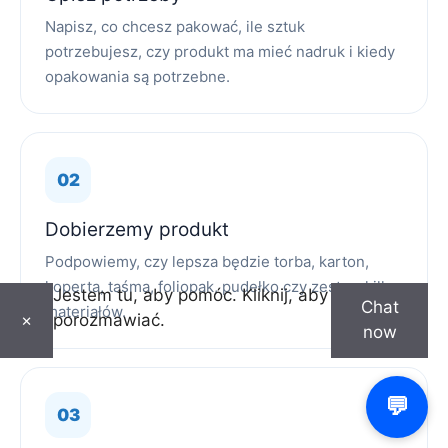
Napisz, co chcesz pakować, ile sztuk
potrzebujesz, czy produkt ma mieć nadruk i kiedy
opakowania są potrzebne.
Dobierzemy produkt
Podpowiemy, czy lepsza będzie torba, karton,
koperta, taśma, foliopak, pudełko czy zestaw kilku
Jestem tu, aby pomóc. Kliknij, aby
Chat
materiałów.
porozmawiać.
×
now