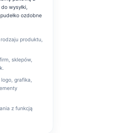
do wysyłki,
 pudełko ozdobne
odzaju produktu,
firm, sklepów,
k.
ogo, grafika,
lementy
nia z funkcją