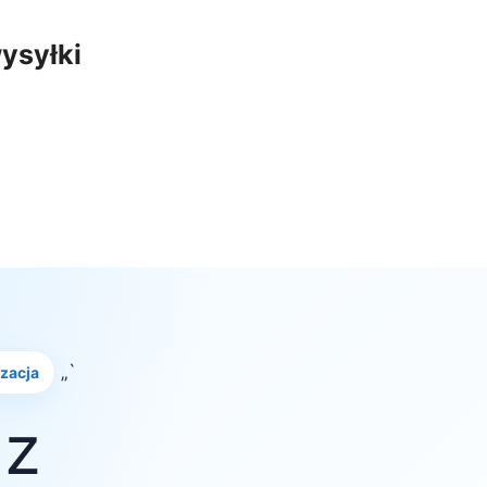
ysyłki
„`
izacja
 z