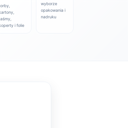
wyborze
torby,
opakowania i
kartony,
nadruku
taśmy,
koperty i folie