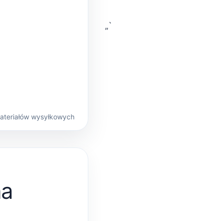
„`
materiałów wysyłkowych
na