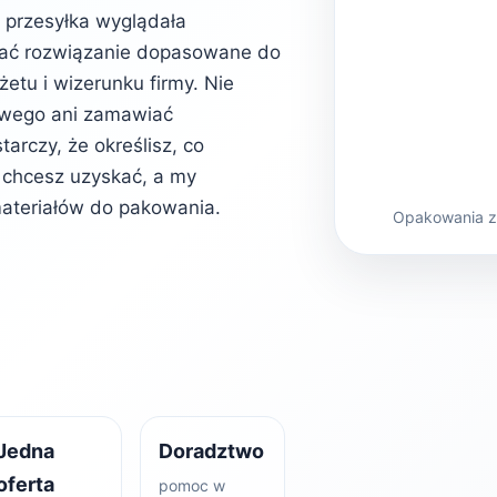
b przesyłka wyglądała
rać rozwiązanie dopasowane do
etu i wizerunku firmy. Nie
owego ani zamawiać
rczy, że określisz, co
kt chcesz uzyskać, a my
ateriałów do pakowania.
Opakowania z 
Jedna
Doradztwo
oferta
pomoc w