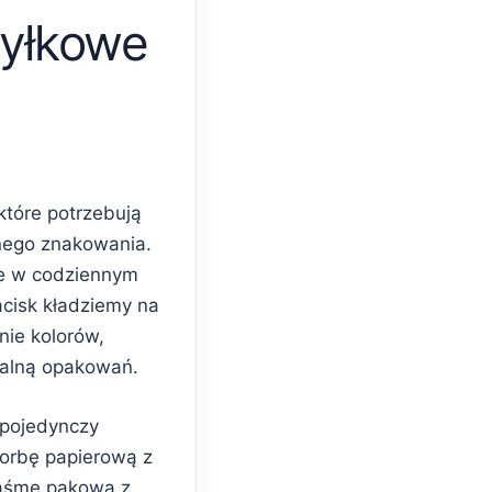
yłkowe
które potrzebują
nego znakowania.
e w codziennym
acisk kładziemy na
nie kolorów,
ualną opakowań.
 pojedynczy
torbę papierową z
taśmę pakową z