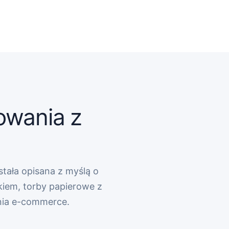
owania z
stała opisana z myślą o
kiem, torby papierowe z
nia e-commerce.