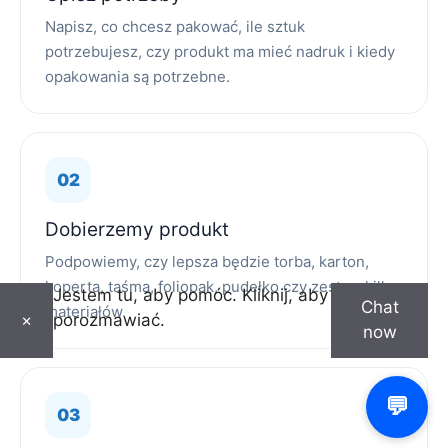
Napisz, co chcesz pakować, ile sztuk
potrzebujesz, czy produkt ma mieć nadruk i kiedy
opakowania są potrzebne.
Dobierzemy produkt
Podpowiemy, czy lepsza będzie torba, karton,
koperta, taśma, foliopak, pudełko czy zestaw kilku
Jestem tu, aby pomóc. Kliknij, aby
Chat
materiałów.
porozmawiać.
×
now