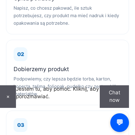
Napisz, co chcesz pakować, ile sztuk
potrzebujesz, czy produkt ma mieć nadruk i kiedy
opakowania są potrzebne.
Dobierzemy produkt
Podpowiemy, czy lepsza będzie torba, karton,
koperta, taśma, foliopak, pudełko czy zestaw kilku
Jestem tu, aby pomóc. Kliknij, aby
Chat
materiałów.
porozmawiać.
×
now