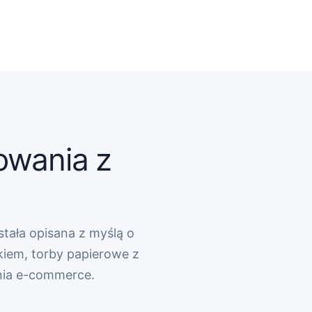
owania z
stała opisana z myślą o
kiem, torby papierowe z
nia e-commerce.