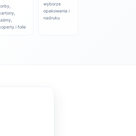
wyborze
torby,
opakowania i
kartony,
nadruku
taśmy,
koperty i folie