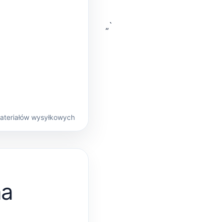
„`
materiałów wysyłkowych
na