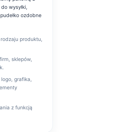
do wysyłki,
 pudełko ozdobne
odzaju produktu,
firm, sklepów,
k.
ogo, grafika,
lementy
nia z funkcją