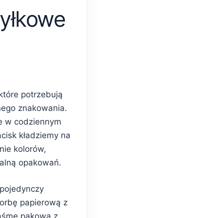
yłkowe
które potrzebują
nego znakowania.
e w codziennym
acisk kładziemy na
nie kolorów,
ualną opakowań.
 pojedynczy
torbę papierową z
taśmę pakową z