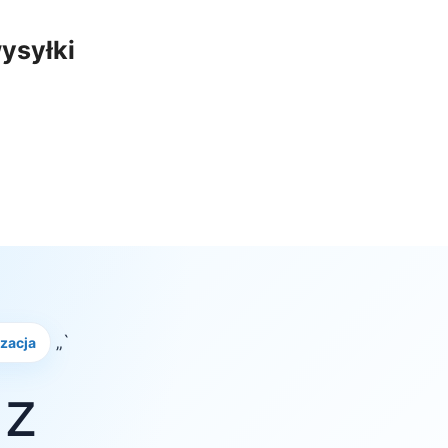
ysyłki
„`
izacja
 z