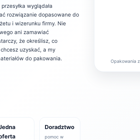
b przesyłka wyglądała
rać rozwiązanie dopasowane do
etu i wizerunku firmy. Nie
owego ani zamawiać
rczy, że określisz, co
kt chcesz uzyskać, a my
ateriałów do pakowania.
Opakowania z 
Jedna
Doradztwo
oferta
pomoc w