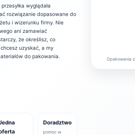
b przesyłka wyglądała
rać rozwiązanie dopasowane do
etu i wizerunku firmy. Nie
owego ani zamawiać
rczy, że określisz, co
kt chcesz uzyskać, a my
ateriałów do pakowania.
Opakowania z 
Jedna
Doradztwo
oferta
pomoc w