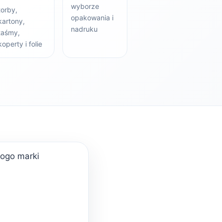
wyborze
torby,
opakowania i
kartony,
nadruku
taśmy,
koperty i folie