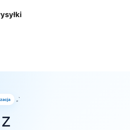
ysyłki
„`
izacja
 z