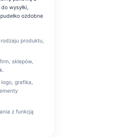
do wysyłki,
 pudełko ozdobne
odzaju produktu,
firm, sklepów,
k.
ogo, grafika,
lementy
nia z funkcją