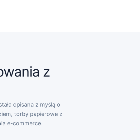
owania z
stała opisana z myślą o
kiem, torby papierowe z
nia e-commerce.