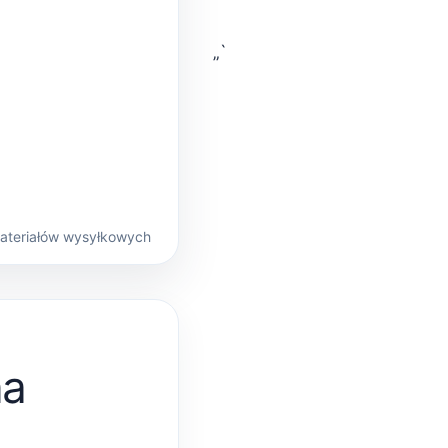
„`
materiałów wysyłkowych
na