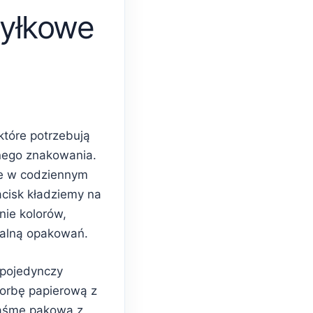
yłkowe
które potrzebują
nego znakowania.
e w codziennym
acisk kładziemy na
nie kolorów,
ualną opakowań.
 pojedynczy
torbę papierową z
taśmę pakową z