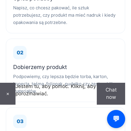
Napisz, co chcesz pakować, ile sztuk
potrzebujesz, czy produkt ma mieć nadruk i kiedy
opakowania są potrzebne.
Dobierzemy produkt
Podpowiemy, czy lepsza będzie torba, karton,
koperta, taśma, foliopak, pudełko czy zestaw kilku
Jestem tu, aby pomóc. Kliknij, aby
Chat
materiałów.
porozmawiać.
×
now