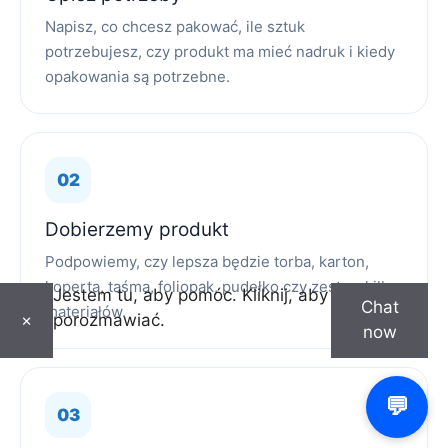
Napisz, co chcesz pakować, ile sztuk
potrzebujesz, czy produkt ma mieć nadruk i kiedy
opakowania są potrzebne.
Dobierzemy produkt
Podpowiemy, czy lepsza będzie torba, karton,
koperta, taśma, foliopak, pudełko czy zestaw kilku
Jestem tu, aby pomóc. Kliknij, aby
Chat
materiałów.
porozmawiać.
×
now