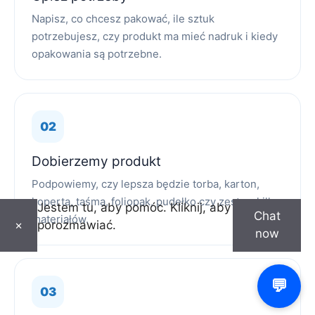
Napisz, co chcesz pakować, ile sztuk
potrzebujesz, czy produkt ma mieć nadruk i kiedy
opakowania są potrzebne.
Dobierzemy produkt
Podpowiemy, czy lepsza będzie torba, karton,
koperta, taśma, foliopak, pudełko czy zestaw kilku
Jestem tu, aby pomóc. Kliknij, aby
Chat
materiałów.
porozmawiać.
×
now