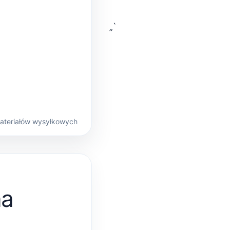
„`
materiałów wysyłkowych
na