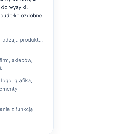
do wysyłki,
 pudełko ozdobne
odzaju produktu,
firm, sklepów,
k.
ogo, grafika,
lementy
nia z funkcją