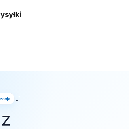
ysyłki
„`
izacja
 z