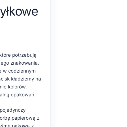
yłkowe
które potrzebują
nego znakowania.
e w codziennym
acisk kładziemy na
nie kolorów,
ualną opakowań.
 pojedynczy
torbę papierową z
taśmę pakową z