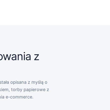
owania z
stała opisana z myślą o
kiem, torby papierowe z
nia e-commerce.