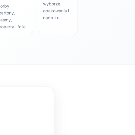
wyborze
torby,
opakowania i
kartony,
nadruku
taśmy,
koperty i folie