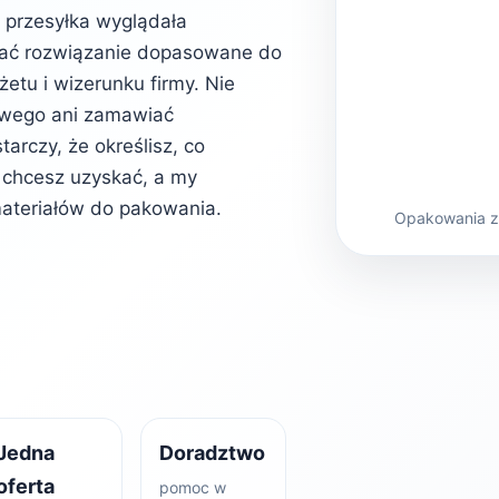
b przesyłka wyglądała
rać rozwiązanie dopasowane do
etu i wizerunku firmy. Nie
owego ani zamawiać
rczy, że określisz, co
kt chcesz uzyskać, a my
ateriałów do pakowania.
Opakowania z 
Jedna
Doradztwo
oferta
pomoc w