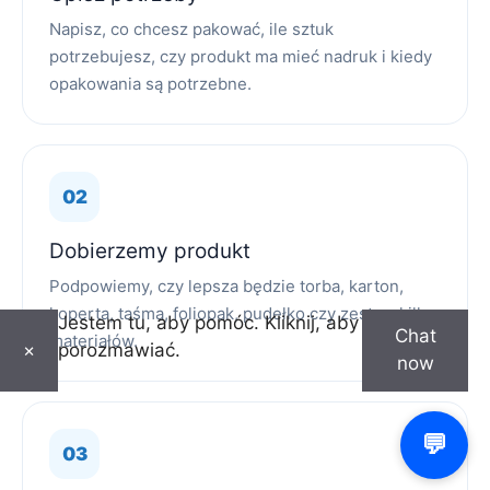
Napisz, co chcesz pakować, ile sztuk
potrzebujesz, czy produkt ma mieć nadruk i kiedy
opakowania są potrzebne.
Dobierzemy produkt
Podpowiemy, czy lepsza będzie torba, karton,
koperta, taśma, foliopak, pudełko czy zestaw kilku
Jestem tu, aby pomóc. Kliknij, aby
Chat
materiałów.
porozmawiać.
×
now