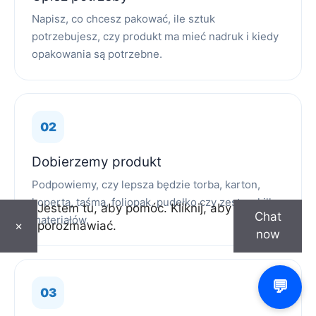
Napisz, co chcesz pakować, ile sztuk
potrzebujesz, czy produkt ma mieć nadruk i kiedy
opakowania są potrzebne.
Dobierzemy produkt
Podpowiemy, czy lepsza będzie torba, karton,
koperta, taśma, foliopak, pudełko czy zestaw kilku
Jestem tu, aby pomóc. Kliknij, aby
Chat
materiałów.
porozmawiać.
×
now