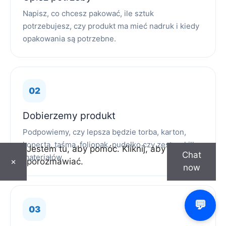
Napisz, co chcesz pakować, ile sztuk
potrzebujesz, czy produkt ma mieć nadruk i kiedy
opakowania są potrzebne.
Dobierzemy produkt
Podpowiemy, czy lepsza będzie torba, karton,
koperta, taśma, foliopak, pudełko czy zestaw kilku
Jestem tu, aby pomóc. Kliknij, aby
Chat
materiałów.
porozmawiać.
×
now