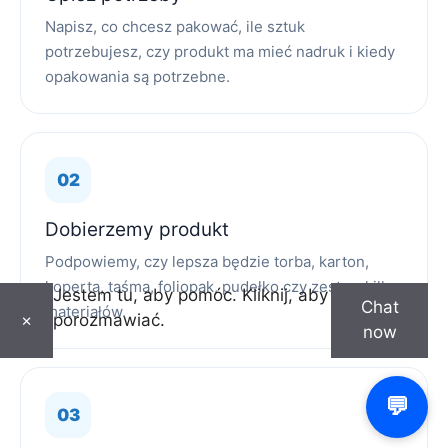
Napisz, co chcesz pakować, ile sztuk
potrzebujesz, czy produkt ma mieć nadruk i kiedy
opakowania są potrzebne.
Dobierzemy produkt
Podpowiemy, czy lepsza będzie torba, karton,
koperta, taśma, foliopak, pudełko czy zestaw kilku
Jestem tu, aby pomóc. Kliknij, aby
Chat
materiałów.
porozmawiać.
×
now