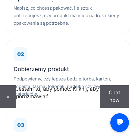
Napisz, co chcesz pakować, ile sztuk
potrzebujesz, czy produkt ma mieć nadruk i kiedy
opakowania są potrzebne.
Dobierzemy produkt
Podpowiemy, czy lepsza będzie torba, karton,
koperta, taśma, foliopak, pudełko czy zestaw kilku
Jestem tu, aby pomóc. Kliknij, aby
Chat
materiałów.
porozmawiać.
×
now