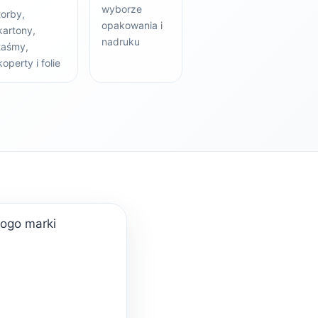
wyborze
torby,
opakowania i
kartony,
nadruku
taśmy,
koperty i folie