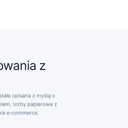
owania z
stała opisana z myślą o
kiem, torby papierowe z
nia e-commerce.