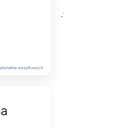
„`
materiałów wysyłkowych
na