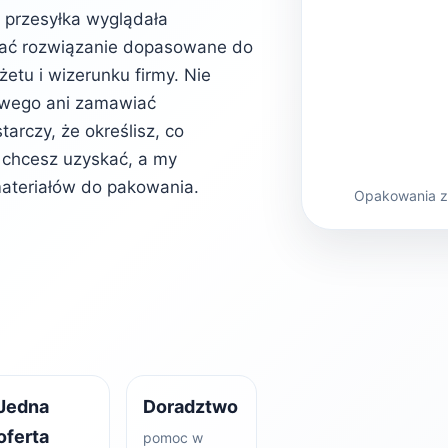
b przesyłka wyglądała
rać rozwiązanie dopasowane do
etu i wizerunku firmy. Nie
owego ani zamawiać
rczy, że określisz, co
kt chcesz uzyskać, a my
ateriałów do pakowania.
Opakowania z 
Jedna
Doradztwo
oferta
pomoc w