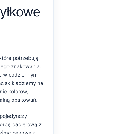
yłkowe
które potrzebują
nego znakowania.
e w codziennym
acisk kładziemy na
nie kolorów,
ualną opakowań.
 pojedynczy
torbę papierową z
taśmę pakową z