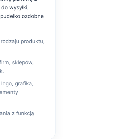
do wysyłki,
 pudełko ozdobne
odzaju produktu,
firm, sklepów,
k.
ogo, grafika,
lementy
nia z funkcją