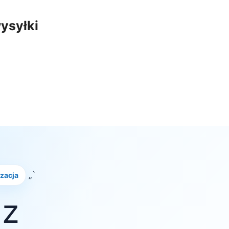
ysyłki
„`
izacja
 z