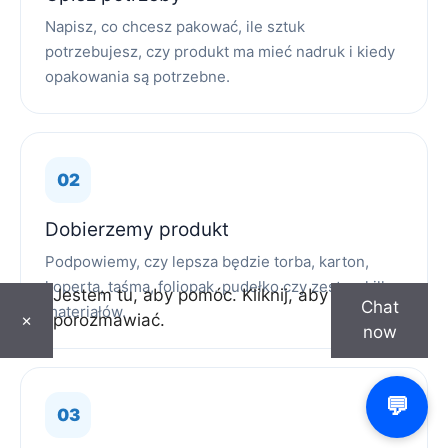
Napisz, co chcesz pakować, ile sztuk
potrzebujesz, czy produkt ma mieć nadruk i kiedy
opakowania są potrzebne.
Dobierzemy produkt
Podpowiemy, czy lepsza będzie torba, karton,
koperta, taśma, foliopak, pudełko czy zestaw kilku
Jestem tu, aby pomóc. Kliknij, aby
Chat
materiałów.
porozmawiać.
×
now