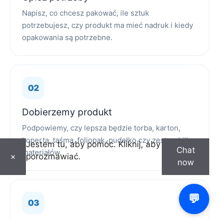
Napisz, co chcesz pakować, ile sztuk
potrzebujesz, czy produkt ma mieć nadruk i kiedy
opakowania są potrzebne.
Dobierzemy produkt
Podpowiemy, czy lepsza będzie torba, karton,
koperta, taśma, foliopak, pudełko czy zestaw kilku
Jestem tu, aby pomóc. Kliknij, aby
Chat
materiałów.
porozmawiać.
×
now