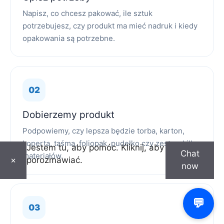
Napisz, co chcesz pakować, ile sztuk
potrzebujesz, czy produkt ma mieć nadruk i kiedy
opakowania są potrzebne.
Dobierzemy produkt
Podpowiemy, czy lepsza będzie torba, karton,
koperta, taśma, foliopak, pudełko czy zestaw kilku
Jestem tu, aby pomóc. Kliknij, aby
Chat
materiałów.
porozmawiać.
×
now